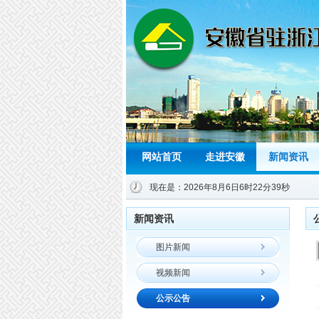
网站首页
走进安徽
新闻资讯
现在是：2026年8月6日6时22分39秒
新闻资讯
为进一步深化流动人口区域化协作，
图片新闻
加强安徽籍在乐流动人口计划生育服
务管理，着力构建信息互通、服务互
视频新闻
补、管理互动、责任共担新平台，扎
公示公告
实推进流动人口计划生育基本公共服
务均等化。 2015年4月14日上午，