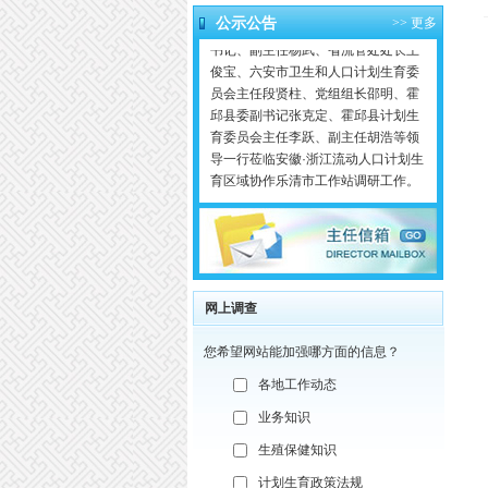
安徽省卫生和计划生育委员会党组副
公示公告
>>
更多
书记、副主任杨武、省流管处处长王
俊宝、六安市卫生和人口计划生育委
员会主任段贤柱、党组组长邵明、霍
邱县委副书记张克定、霍邱县计划生
育委员会主任李跃、副主任胡浩等领
导一行莅临安徽·浙江流动人口计划生
育区域协作乐清市工作站调研工作。
浙江省流管处处长谢雷光、温州市计
生委常委委员、副调研员林晓江、乐
清市副市长王剑文、乐清市计生局副
局长林秀等陪同。 杨武主任一行在站
长陈孝明的介绍下先后参观了工作站
的计生协会、民工维权、法律咨询、
网上调查
工青妇红十字会、禁毒志愿者基地等
办公室，并给予了高度的评价。 随
您希望网站能加强哪方面的信息？
后，在乐清市翁垟街道办事处召开安
各地工作动态
徽省·浙江省流动人口计划生育区域协
作座谈会。座谈会由安徽省流管处处
业务知识
长王俊宝主持，会上，陈孝明就工作
生殖保健知识
站成立至今，关于对计生、司法、禁
毒、社会公益等方面工作的开展首先
计划生育政策法规